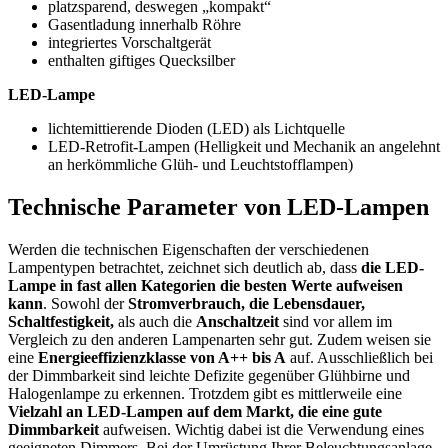
platzsparend, deswegen „kompakt“
Gasentladung innerhalb Röhre
integriertes Vorschaltgerät
enthalten giftiges Quecksilber
LED-Lampe
lichtemittierende Dioden (LED) als Lichtquelle
LED-Retrofit-Lampen (Helligkeit und Mechanik an angelehnt
an herkömmliche Glüh- und Leuchtstofflampen)
Technische Parameter von LED-Lampen
Werden die technischen Eigenschaften der verschiedenen
Lampentypen betrachtet, zeichnet sich deutlich ab, dass
die LED-
Lampe in fast allen Kategorien die besten Werte aufweisen
kann
. Sowohl der
Stromverbrauch, die Lebensdauer,
Schaltfestigkeit,
als auch die
Anschaltzeit
sind vor allem im
Vergleich zu den anderen Lampenarten sehr gut. Zudem weisen sie
eine
Energieeffizienzklasse von A++ bis A
auf. Ausschließlich bei
der Dimmbarkeit sind leichte Defizite gegenüber Glühbirne und
Halogenlampe zu erkennen. Trotzdem gibt es mittlerweile eine
Vielzahl an LED-Lampen auf dem Markt, die eine gute
Dimmbarkeit
aufweisen. Wichtig dabei ist die Verwendung eines
geeigneten Dimmers. Bei der Umrüstung Ihrer Beleuchtungsanlage