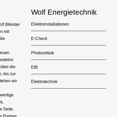
Wolf Energietechnik
Elektroinstallationen
lf (Meister
n mit
die
E-Check
neuen
Photovoltaik
andelns
 über die
EIB
 bis zur
tehen wir
Elektrotechnik
hwertige
k,
r Seite.
er Partner