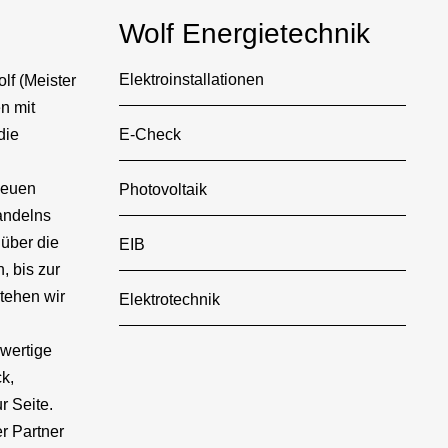
Wolf Energietechnik
Elektroinstallationen
lf (Meister
n mit
die
E-Check
neuen
Photovoltaik
andelns
 über die
EIB
 bis zur
tehen wir
Elektrotechnik
hwertige
k,
r Seite.
er Partner