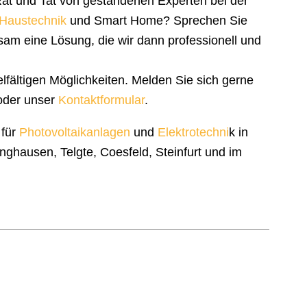
at und Tat von gestandenen Experten bei der
r Haustechnik
und Smart Home? Sprechen Sie
sam eine Lösung, die wir dann professionell und
lfältigen Möglichkeiten. Melden Sie sich gerne
der unser
Kontaktformular
.
 für
Photovoltaikanlagen
und
Elektrotechni
k in
ghausen, Telgte, Coesfeld, Steinfurt und im