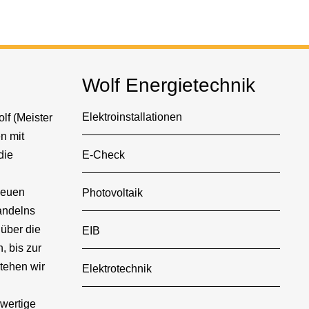
Wolf Energietechnik
Elektroinstallationen
lf (Meister
n mit
die
E-Check
neuen
Photovoltaik
andelns
 über die
EIB
 bis zur
tehen wir
Elektrotechnik
hwertige