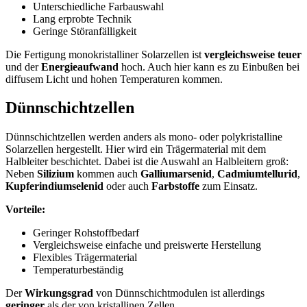
Unterschiedliche Farbauswahl
Lang erprobte Technik
Geringe Störanfälligkeit
Die Fertigung monokristalliner Solarzellen ist
vergleichsweise teuer
und der
Energieaufwand
hoch. Auch hier kann es zu Einbußen bei
diffusem Licht und hohen Temperaturen kommen.
Dünnschichtzellen
Dünnschichtzellen werden anders als mono- oder polykristalline
Solarzellen hergestellt. Hier wird ein Trägermaterial mit dem
Halbleiter beschichtet. Dabei ist die Auswahl an Halbleitern groß:
Neben
Silizium
kommen auch
Galliumarsenid
,
Cadmiumtellurid
,
Kupferindiumselenid
oder auch
Farbstoffe
zum Einsatz.
Vorteile:
Geringer Rohstoffbedarf
Vergleichsweise einfache und preiswerte Herstellung
Flexibles Trägermaterial
Temperaturbeständig
Der
Wirkungsgrad
von Dünnschichtmodulen ist allerdings
geringer
als der von kristallinen Zellen.