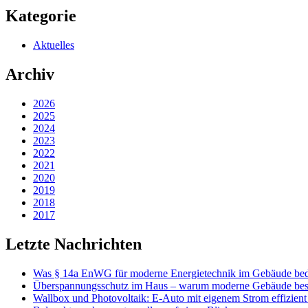
Kategorie
Aktuelles
Archiv
2026
2025
2024
2023
2022
2021
2020
2019
2018
2017
Letzte Nachrichten
Was § 14a EnWG für moderne Energietechnik im Gebäude bed
Überspannungsschutz im Haus – warum moderne Gebäude besse
Wallbox und Photovoltaik: E-Auto mit eigenem Strom effizient